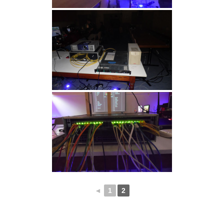
◄
1
2