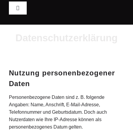
Zum
Toggle
Inhalt
Navigation
springen
Home
Datenschutzerklärung
Sitzplan
Orga Team
Nutzung personenbezogener
Daten
Regeln
Personenbezogene Daten sind z. B. folgende
Lan Archiv
Angaben: Name, Anschrift, E-Mail-Adresse,
Telefonnummer und Geburtsdatum. Doch auch
Nutzerdaten wie Ihre IP-Adresse können als
Galerie
personenbezogenes Datum gelten.